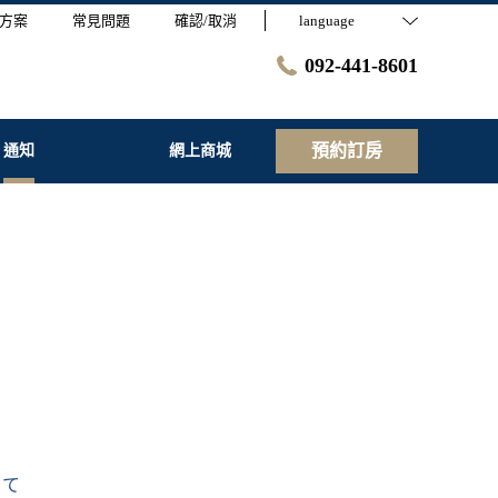
方案
常見問題
確認/取消
language
092-441-8601
預約訂房
通知
網上商城
して