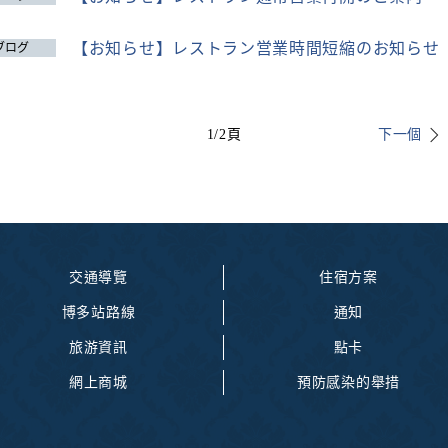
【お知らせ】レストラン営業時間短縮のお知らせ
ブログ
1
/
2
頁
下一個
交通導覽
住宿方案
博多站路線
通知
旅游資訊
點卡
網上商城
預防感染的舉措