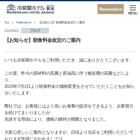
Reservation
MENU
Top
Notifications
【お知らせ】朝食料金改定のご案内
ブログ
2023/06/22
【お知らせ】朝食料金改定のご案内
いつも冷泉閣ホテルをご利用いただき、誠にありがとうございます。
この度、昨今の原材料の高騰と原油高に伴う輸送費の高騰などによ
り、
2023年7月1日より朝食料金の価格変更をさせていただくことをお知ら
せいたします。
弊社では、お客様にはより良いお食事の提供をできるよう、企業努力
を続けてまいりましたが、
先述する理由により、価格の維持が困難となりました。
大変心苦しいご案内となりますが、日頃より当店をご利用いただいて
おります皆様におかれましては、