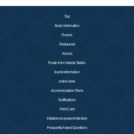
Top
Basic information
Rooms
Restaurant
Access
Route from Hakata Station
tourist information
online store
Accommodation Plans
Notifications
Point Card
Initiatives to prevent infection
Frequently Asked Questions