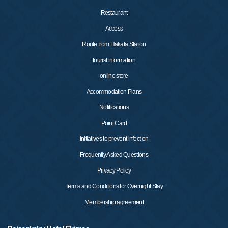
Restaurant
Access
Route from Hakata Station
tourist information
online store
Accommodation Plans
Notifications
Point Card
Initiatives to prevent infection
Frequently Asked Questions
Privacy Policy
Terms and Conditions for Overnight Stay
Membership agreement