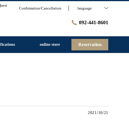
Quest
Confirmation/Cancellation
language
092-441-8601
Reservation
fications
online store
2021/10/21