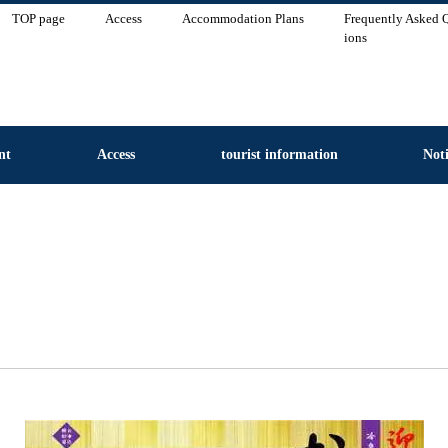
TOP page
Access
Accommodation Plans
Frequently Asked 
ions
nt
Access
tourist information
Noti