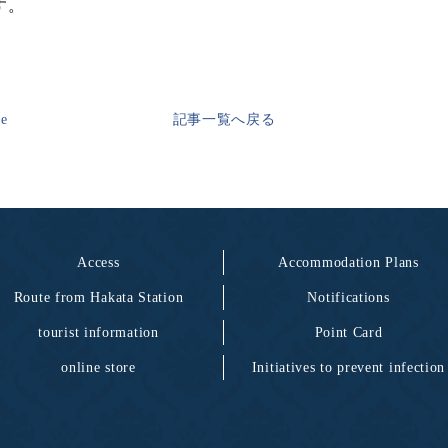
す。
ge
記事一覧へ戻る
Access
Accommodation Plans
Route from Hakata Station
Notifications
tourist information
Point Card
online store
Initiatives to prevent infection