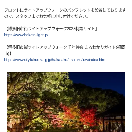
フロントにライトアップウォークのパンフレットを設置しております
ので、スタッフまでお気軽に申し付けください。
【博多旧市街ライトアップウォーク2023特設サイト】
https://www.hakata-light.jp/
【博多旧市街ライトアップウォーク 千年煌夜 まるわかりガイド(福岡
市)】
https://www.city.fukuoka.lg.jp/hakataku/t-shinko/luw/index.html