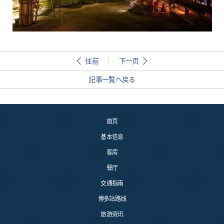
往前
下一页
記事一覧へ戻る
首页
基本信息
客房
餐厅
交通指南
博多站路线
旅游资讯