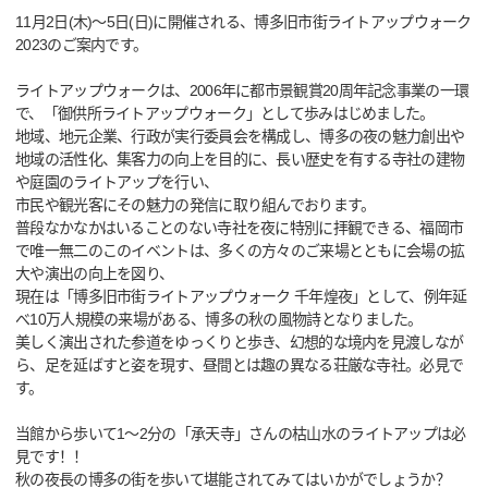
11月2日(木)～5日(日)に開催される、博多旧市街ライトアップウォーク
2023のご案内です。
ライトアップウォークは、2006年に都市景観賞20周年記念事業の一環
で、「御供所ライトアップウォーク」として歩みはじめました。
地域、地元企業、行政が実行委員会を構成し、博多の夜の魅力創出や
地域の活性化、集客力の向上を目的に、長い歴史を有する寺社の建物
や庭園のライトアップを行い、
市民や観光客にその魅力の発信に取り組んでおります。
普段なかなかはいることのない寺社を夜に特別に拝観できる、福岡市
で唯一無二のこのイベントは、多くの方々のご来場とともに会場の拡
大や演出の向上を図り、
現在は「博多旧市街ライトアップウォーク 千年煌夜」として、例年延
べ10万人規模の来場がある、博多の秋の風物詩となりました。
美しく演出された参道をゆっくりと歩き、幻想的な境内を見渡しなが
ら、足を延ばすと姿を現す、昼間とは趣の異なる荘厳な寺社。必見で
す。
当館から歩いて1～2分の「承天寺」さんの枯山水のライトアップは必
見です！！
秋の夜長の博多の街を歩いて堪能されてみてはいかがでしょうか？