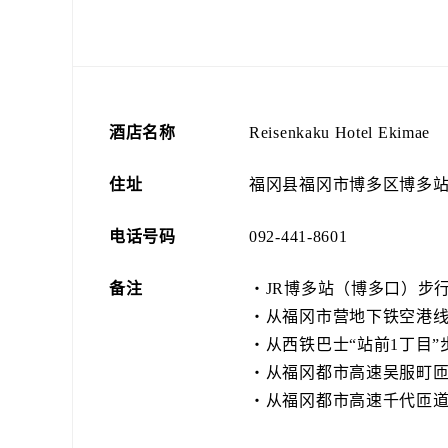
酒店名称
Reisenkaku Hotel Ekimae
住址
福冈县福冈市博多区博多站前1
电话号码
092-441-8601
备注
・JR博多站（博多口）步行
・从福冈市营地下铁空港线
・从西铁巴士“站前1丁目”
・从福冈都市高速吴服町匝
・从福冈都市高速千代匝道