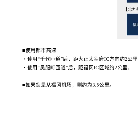
■使用都市高速
・使用“千代匝道”后，距大正太宰府IC方向约2公
・使用“吴服町匝道”后，距福冈IC区域约2公里。
■如果您是从福冈机场，则约为3.5公里。