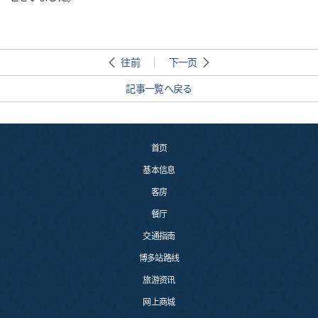
往前
下一页
記事一覧へ戻る
首页
基本信息
客房
餐厅
交通指南
博多站路线
旅游资讯
网上商城