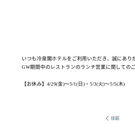
いつも冷泉閣ホテルをご利用いただき、誠にあり
GW期間中のレストランのランチ営業に関しての
【お休み】4/29(金)～5/1(日)・5/3(火)～5/5(木)
往前