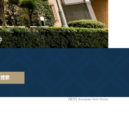
钟
搜索
【官方】Reisenkaku Hotel Ekimae