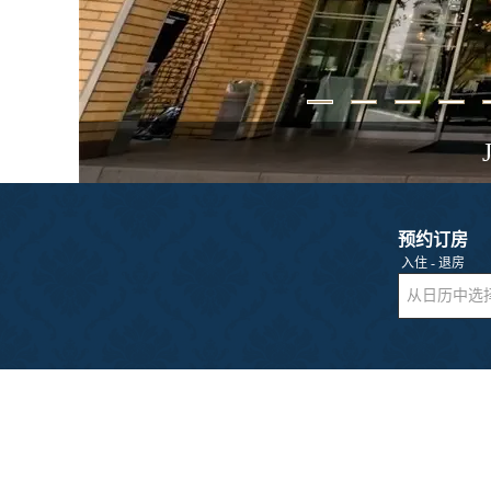
预约订房
入住 - 退房
从日历中选