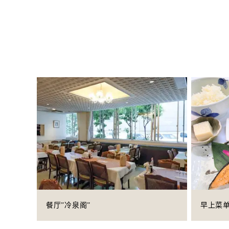
餐厅”冷泉阁”
早上菜