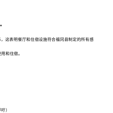
书。
书，这表明餐厅和住宿设施符合福冈县制定的所有感
使用和住宿。
呼吁）