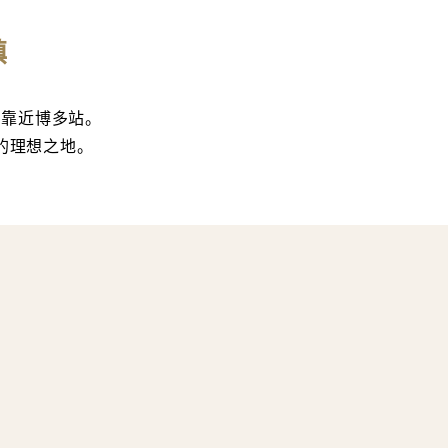
镇
，靠近博多站。
的理想之地。