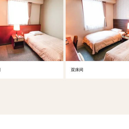
间
双床间