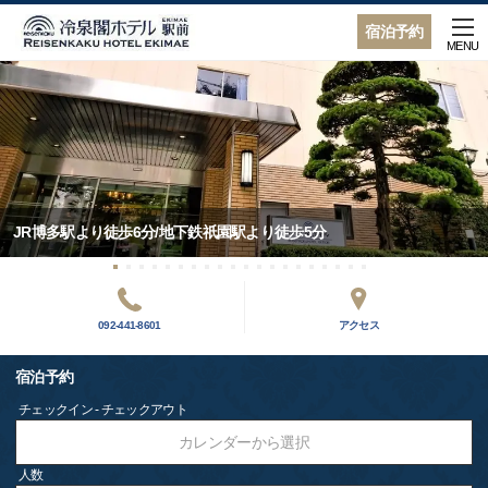
宿泊予約
MENU
JR博多駅より徒歩6分/地下鉄祇園駅より徒歩5分
092-441-8601
アクセス
宿泊予約
チェックイン - チェックアウト
カレンダーから選択
人数