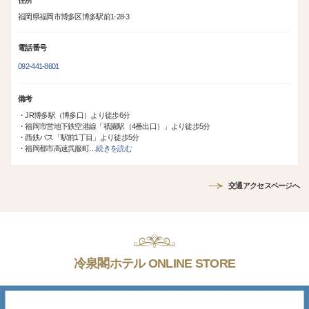
住所
福岡県福岡市博多区博多駅前1-28-3
電話番号
092-441-8601
備考
・JR博多駅（博多口）より徒歩6分
・福岡市営地下鉄空港線「祇園駅（4番出口）」より徒歩5分
・西鉄バス「駅前1丁目」より徒歩5分
・福岡都市高速呉服町
…
続きを読む
交通アクセスページへ
冷泉閣ホテル ONLINE STORE