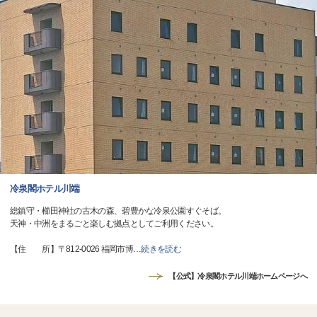
冷泉閣ホテル川端
総鎮守・櫛田神社の古木の森、碧豊かな冷泉公園すぐそば。
天神・中洲をまるごと楽しむ拠点としてご利用ください。
【住 所】〒812-0026 福岡市博
…
続きを読む
【公式】冷泉閣ホテル川端ホームページへ