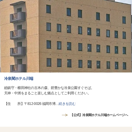
冷泉閣ホテル川端
総鎮守・櫛田神社の古木の森、碧豊かな冷泉公園すぐそば。
天神・中洲をまるごと楽しむ拠点としてご利用ください。
【住 所】〒812-0026 福岡市博
…
続きを読む
【公式】冷泉閣ホテル川端ホームページへ