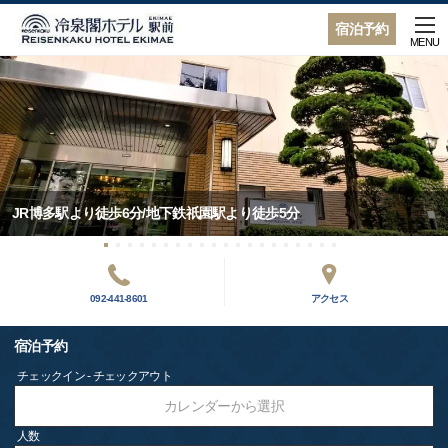
宿泊予約
MENU
JR博多駅より徒歩6分/地下鉄祇園駅より徒歩5分
092-441-8601
アクセス
宿泊予約
チェックイン - チェックアウト
カレンダーから選択
人数