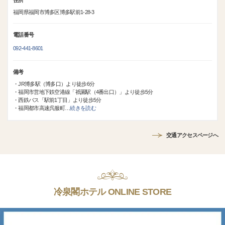
住所
福岡県福岡市博多区博多駅前1-28-3
電話番号
092-441-8601
備考
・JR博多駅（博多口）より徒歩6分
・福岡市営地下鉄空港線「祇園駅（4番出口）」より徒歩5分
・西鉄バス「駅前1丁目」より徒歩5分
・福岡都市高速呉服町
…
続きを読む
交通アクセスページへ
冷泉閣ホテル ONLINE STORE