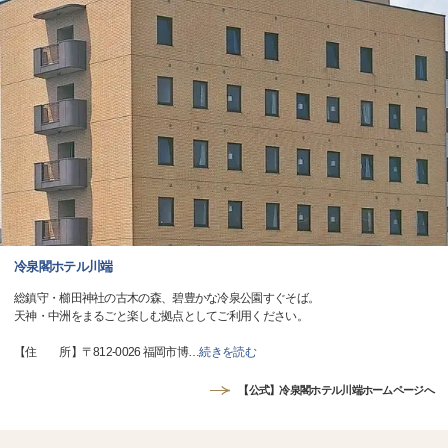
冷泉閣ホテル川端
総鎮守・櫛田神社の古木の森、碧豊かな冷泉公園すぐそば。
天神・中洲をまるごと楽しむ拠点としてご利用ください。
【住 所】〒812-0026 福岡市博
…
続きを読む
【公式】冷泉閣ホテル川端ホームページへ