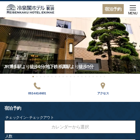
宿泊予約
MENU
JR博多駅より徒歩6分/地下鉄祇園駅より徒歩5分
092-441-8601
アクセス
宿泊予約
チェックイン - チェックアウト
カレンダーから選択
人数