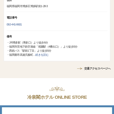
住所
福岡県福岡市博多区博多駅前1-28-3
電話番号
092-441-8601
備考
・JR博多駅（博多口）より徒歩6分
・福岡市営地下鉄空港線「祇園駅（4番出口）」より徒歩5分
・西鉄バス「駅前1丁目」より徒歩5分
・福岡都市高速呉服町
…
続きを読む
交通アクセスページへ
冷泉閣ホテル ONLINE STORE