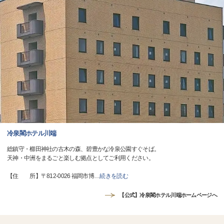
冷泉閣ホテル川端
総鎮守・櫛田神社の古木の森、碧豊かな冷泉公園すぐそば。
天神・中洲をまるごと楽しむ拠点としてご利用ください。
【住 所】〒812-0026 福岡市博
…
続きを読む
【公式】冷泉閣ホテル川端ホームページへ