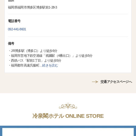
住所
福岡県福岡市博多区博多駅前1-28-3
電話番号
092-441-8601
備考
・JR博多駅（博多口）より徒歩6分
・福岡市営地下鉄空港線「祇園駅（4番出口）」より徒歩5分
・西鉄バス「駅前1丁目」より徒歩5分
・福岡都市高速呉服町
…
続きを読む
交通アクセスページへ
冷泉閣ホテル ONLINE STORE