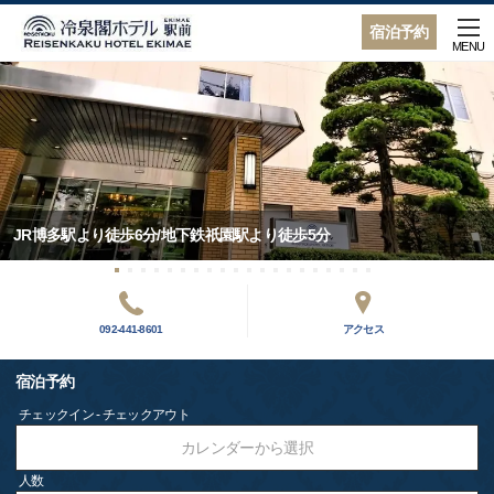
宿泊予約
MENU
JR博多駅より徒歩6分/地下鉄祇園駅より徒歩5分
092-441-8601
アクセス
宿泊予約
チェックイン - チェックアウト
カレンダーから選択
人数