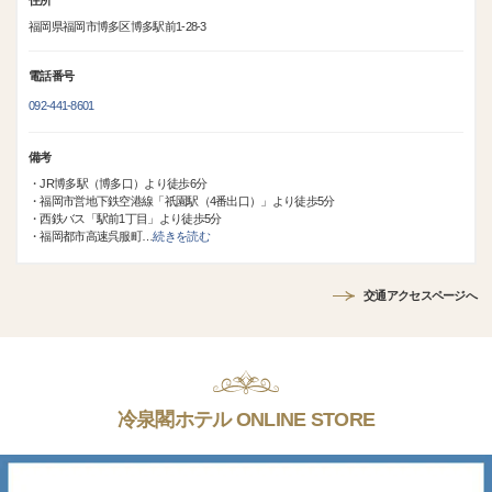
住所
福岡県福岡市博多区博多駅前1-28-3
電話番号
092-441-8601
備考
・JR博多駅（博多口）より徒歩6分
・福岡市営地下鉄空港線「祇園駅（4番出口）」より徒歩5分
・西鉄バス「駅前1丁目」より徒歩5分
・福岡都市高速呉服町
…
続きを読む
交通アクセスページへ
冷泉閣ホテル ONLINE STORE