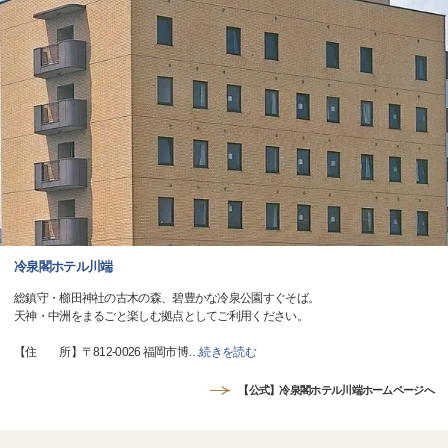
冷泉閣ホテル川端
総鎮守・櫛田神社の古木の森、碧豊かな冷泉公園すぐそば。
天神・中洲をまるごと楽しむ拠点としてご利用ください。
【住 所】〒812-0026 福岡市博
…
続きを読む
【公式】冷泉閣ホテル川端ホームページへ