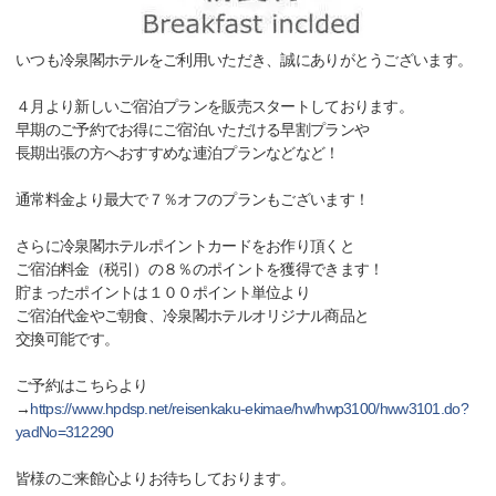
いつも冷泉閣ホテルをご利用いただき、誠にありがとうございます。
４月より新しいご宿泊プランを販売スタートしております。
早期のご予約でお得にご宿泊いただける早割プランや
長期出張の方へおすすめな連泊プランなどなど！
通常料金より最大で７％オフのプランもございます！
さらに冷泉閣ホテルポイントカードをお作り頂くと
ご宿泊料金（税引）の８％のポイントを獲得できます！
貯まったポイントは１００ポイント単位より
ご宿泊代金やご朝食、冷泉閣ホテルオリジナル商品と
交換可能です。
ご予約はこちらより
→
https://www.hpdsp.net/reisenkaku-ekimae/hw/hwp3100/hww3101.do?
yadNo=312290
皆様のご来館心よりお待ちしております。