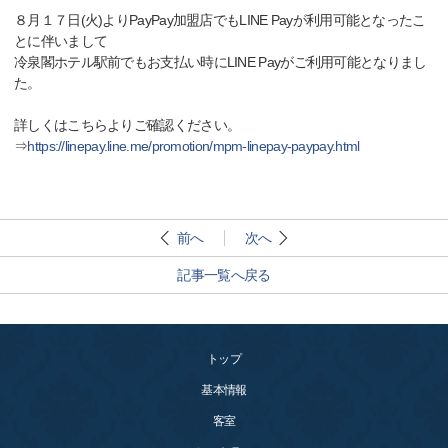
８月１７日(火)よりPayPay加盟店でもLINE Payが利用可能となったこ
とに伴いまして
冷泉閣ホテル駅前でもお支払い時にLINE Payがご利用可能となりまし
た。
詳しくはこちらよりご確認ください。
⇒
https://linepay.line.me/promotion/mpm-linepay-paypay.html
前へ
次へ
記事一覧へ戻る
トップ
基本情報
客室