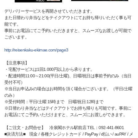
デリバリーサービスを再開させていただきます。
また日替わり弁当などをテイクアウトにてお持ち帰りいただく事も可
能です。
事前にお電話にてご予約いただきますと、スムーズなお渡しが可能で
ございます。
http://reisenkaku-ekimae.com/page3
【注意事項】
・宅配サービスは1回1.000円以上から承ります。
・配達時間11:00～21:00(平日/土曜)、日曜/祝日は事前予約のみ（当日
受付不可）
※当日お申込みの場合はお時間を頂く場合がございます。（平日/土曜
のみ）
※受付時間：平日/土曜:15時まで 日曜/祝日:12時まで
※日替わり弁当などはテイクアウトでお持ち帰りも可能です。事前に
お電話にてご予約いただけますと、スムーズにお渡しができます。
【ご注文・お問合せ】 冷泉閣ホテル駅前店 TEL：092-441-8601
■決済方法■ 現金 / 各種クレジットカード / PayPay / d払い / auPAY / メ