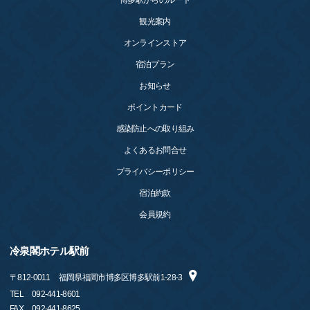
博多駅からのルート
観光案内
オンラインストア
宿泊プラン
お知らせ
ポイントカード
感染防止への取り組み
よくあるお問合せ
プライバシーポリシー
宿泊約款
会員規約
冷泉閣ホテル駅前
〒
812-0011
福岡県福岡市博多区博多駅前1-28-3
TEL
092-441-8601
FAX
092-441-8625